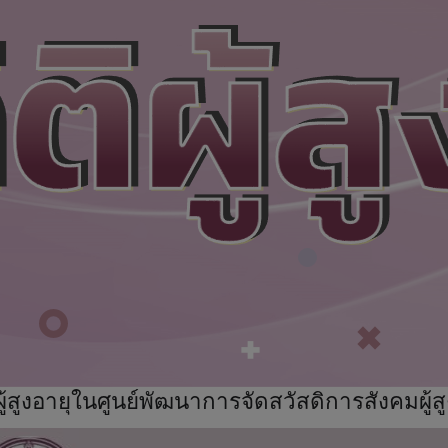
ิผู้สูงอายุในศูนย์พัฒนาการจัดสวัสดิการสังคมผู