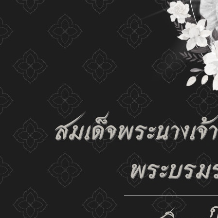
เปลี่ยนการแสดงผล
ก-
ก
ก+
C
C
C